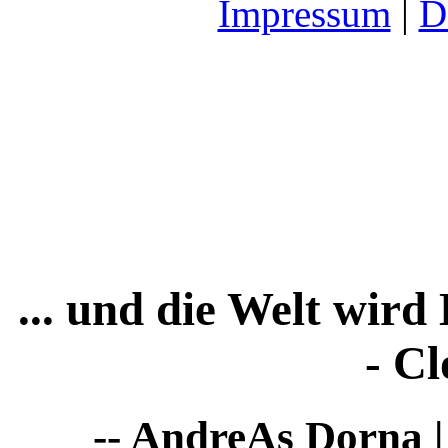
Impressum
|
D
... und die Welt wir
- C
-- AndreAs Dorna |